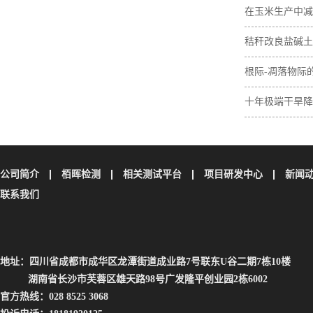
在玉米生产中减
肥间作增加土壤
秸秆改良盐碱土
素含量
与无机碳损失
根际-凋落物际
壤碳取决于植物
十年极端干旱降
土壤碳储量
公司简介
栢晖检测
相关测试平台
项目研发中心
新闻
联系我们
地址：四川省成都市成华区龙潭街道成业路7号联东U谷二期7栋10楼
湖南省长沙市芙蓉区雄天路98号广发隆平创业园2栋6002
官方热线：028 8525 3068