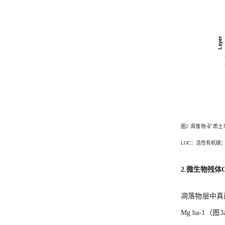
图2 凋落物-矿质
LOC：活性有机碳
2.微生物残体
凋落物层中真菌
Mg ha-1