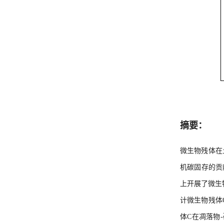
摘要：
微生物残体在
机碳固存的贡
上开展了微生
计微生物残体
体C在凋落物-矿