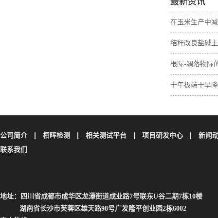
最新资讯
在玉米生产中减
肥间作增加土壤
秸秆改良盐碱土
素含量
与无机碳损失
根际-凋落物际
壤碳取决于植物
十年极端干旱降
土壤碳储量
公司简介
栢晖检测
相关测试平台
项目研发中心
新闻
联系我们
地址：四川省成都市成华区龙潭街道成业路7号联东U谷二期7栋10楼
湖南省长沙市芙蓉区雄天路98号广发隆平创业园2栋6002