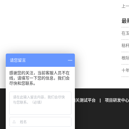
上
最
在
肥
秸
素
与
根
请您留言
壤
十
感谢您的关注，当前客服人员不在
线，请填写一下您的信息，我们会
土
尽快和您联系。
公司简介
栢晖检测
相关测试平台
项目研发中心
联系我们