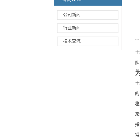
公司新闻
行业新闻
技术交流
土
队
土
的
稳
来
指
常