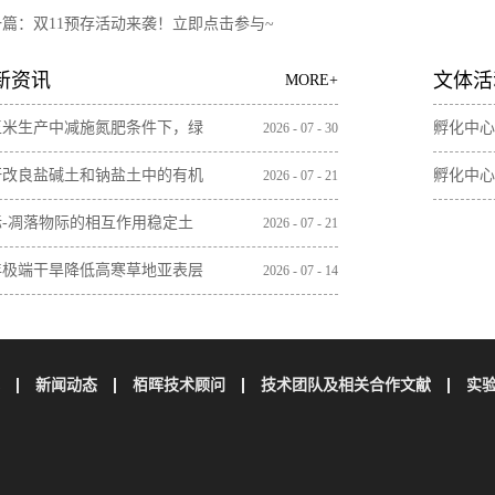
一篇：
双11预存活动来袭！立即点击参与~
新资讯
文体活
MORE+
玉米生产中减施氮肥条件下，绿
孵化中心
2026
-
07
-
30
间作增加土壤微生物残体和木质
秆改良盐碱土和钠盐土中的有机
孵化中心
2026
-
07
-
21
含量
无机碳损失
际-凋落物际的相互作用稳定土
2026
-
07
-
21
碳取决于植物凋落物的特性
年极端干旱降低高寒草地亚表层
2026
-
07
-
14
壤碳储量
新闻动态
栢晖技术顾问
技术团队及相关合作文献
实