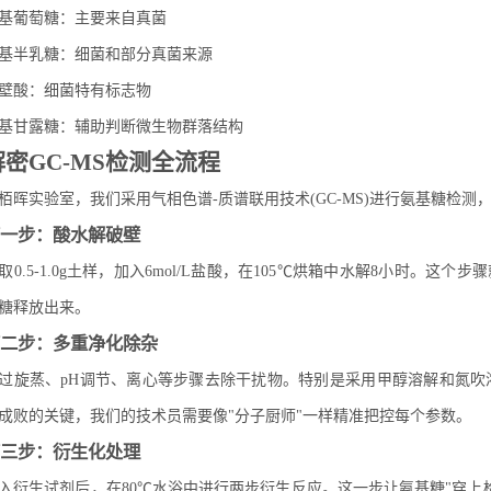
基葡萄糖：主要来自真菌
基半乳糖：细菌和部分真菌来源
壁酸：细菌特有标志物
基甘露糖：辅助判断微生物群落结构
解密GC-MS检测全流程
栢晖实验室，我们采用气相色谱-质谱联用技术(GC-MS)进行氨基糖检测
一步：酸水解破壁
取0.5-1.0g土样，加入6mol/L盐酸，在105℃烘箱中水解8小时。这
糖释放出来。
二步：多重净化除杂
过旋蒸、pH调节、离心等步骤去除干扰物。特别是采用甲醇溶解和氮吹
成败的关键，我们的技术员需要像"分子厨师"一样精准把控每个参数。
三步：衍生化处理
入衍生试剂后，在80℃水浴中进行两步衍生反应。这一步让氨基糖"穿上