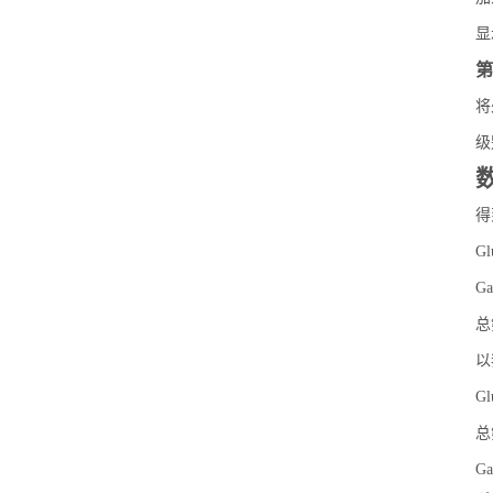
显
第
将
级
得
G
G
总
以
G
总
G