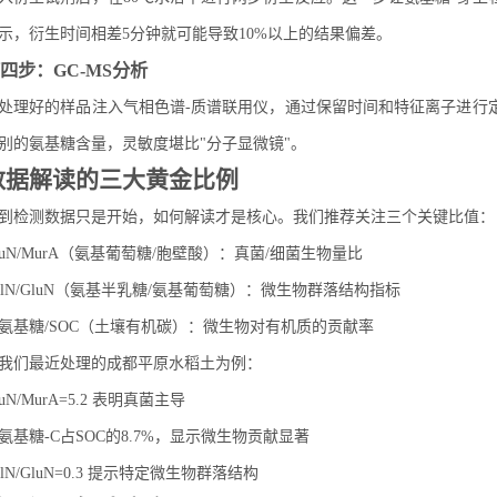
示，衍生时间相差5分钟就可能导致10%以上的结果偏差。
四步：GC-MS分析
处理好的样品注入气相色谱-质谱联用仪，通过保留时间和特征离子进行定
别的氨基糖含量，灵敏度堪比"分子显微镜"。
数据解读的三大黄金比例
到检测数据只是开始，如何解读才是核心。我们推荐关注三个关键比值：
luN/MurA（氨基葡萄糖/胞壁酸）：真菌/细菌生物量比
alN/GluN（氨基半乳糖/氨基葡萄糖）：微生物群落结构指标
氨基糖/SOC（土壤有机碳）：微生物对有机质的贡献率
我们最近处理的成都平原水稻土为例：
luN/MurA=5.2 表明真菌主导
氨基糖-C占SOC的8.7%，显示微生物贡献显著
alN/GluN=0.3 提示特定微生物群落结构