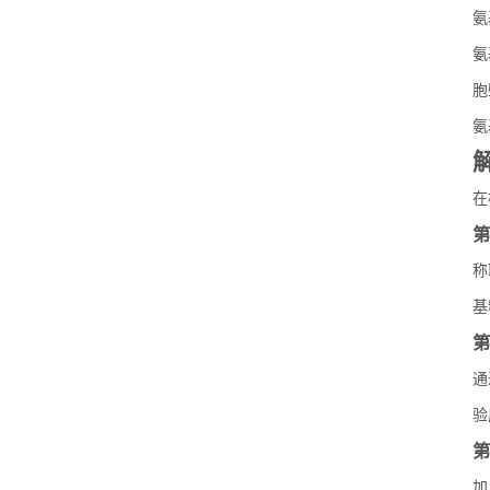
氨
氨
胞
氨
在
第
称
基
第
通
验
第
加