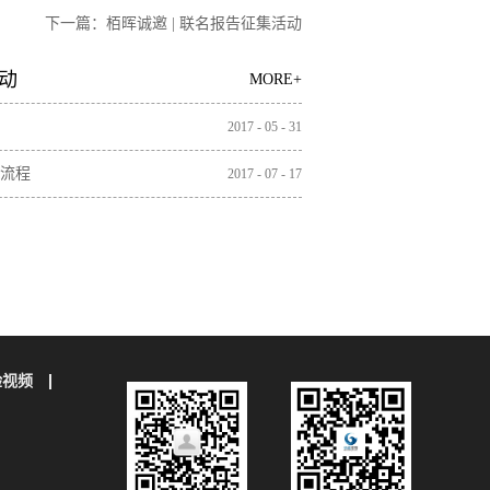
下一篇：
栢晖诚邀 | 联名报告征集活动
开启，助力您的科研成果破圈传播！
动
MORE+
2017
-
05
-
31
流程
2017
-
07
-
17
验视频