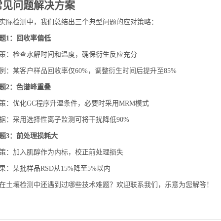
常见问题解决方案
实际检测中，我们总结出三个典型问题的应对策略：
题1：回收率偏低
策：检查水解时间和温度，确保衍生反应充分
例：某客户样品回收率仅60%，调整衍生时间后提升至85%
题2：色谱峰重叠
策：优化GC程序升温条件，必要时采用MRM模式
据：采用选择性离子监测可将干扰降低90%
题3：前处理损耗大
策：加入肌醇作为内标，校正前处理损失
果：某批样品RSD从15%降至5%以内
在土壤检测中还遇到过哪些技术难题？欢迎联系我们，乐意为您解答！