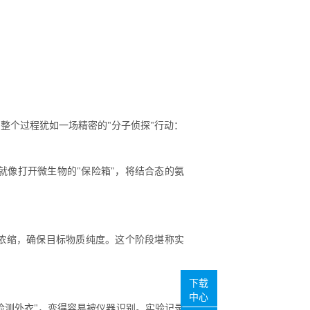
，整个过程犹如一场精密的"分子侦探"行动：
个步骤就像打开微生物的"保险箱"，将结合态的氨
浓缩，确保目标物质纯度。这个阶段堪称实
下载
中心
检测外衣"，变得容易被仪器识别。实验记录