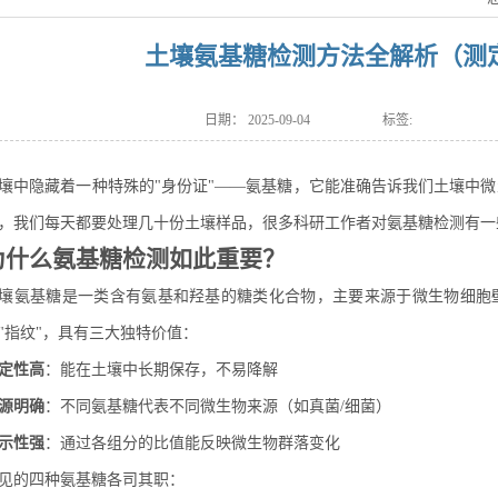
土壤氨基糖检测方法全解析（测
日期：
2025-09-04
标签:
壤中隐藏着一种特殊的"身份证"——氨基糖，它能准确告诉我们土壤中
，我们每天都要处理几十份土壤样品，很多科研工作者对氨基糖检测有一
为什么氨基糖检测如此重要？
壤氨基糖是一类含有氨基和羟基的糖类化合物，主要来源于微生物细胞
"指纹"，具有三大独特价值：
定性高
：能在土壤中长期保存，不易降解
源明确
：不同氨基糖代表不同微生物来源（如真菌/细菌）
示性强
：通过各组分的比值能反映微生物群落变化
见的四种氨基糖各司其职：