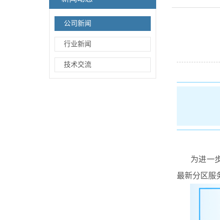
公司新闻
行业新闻
技术交流
为进一
最新分区服