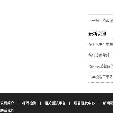
上一篇：
栢晖诚
最新资讯
在玉米生产中减
肥间作增加土壤
秸秆改良盐碱土
素含量
与无机碳损失
根际-凋落物际
壤碳取决于植物
十年极端干旱降
土壤碳储量
公司简介
栢晖检测
相关测试平台
项目研发中心
新闻
联系我们