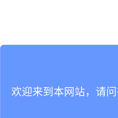
欢迎来到本网站，请问