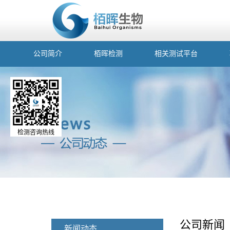
公司简介
栢晖检测
相关测试平台
检测咨询热线
公司新闻
新闻动态