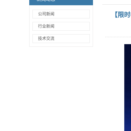
【限时
公司新闻
行业新闻
技术交流