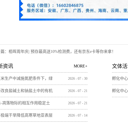
一篇：
栢晖周年庆| 预存最高送10%检测费，还有京东e卡等你来拿！
新资讯
文体活
MORE+
玉米生产中减施氮肥条件下，绿
孵化中心
2026
-
07
-
30
间作增加土壤微生物残体和木质
秆改良盐碱土和钠盐土中的有机
孵化中心
2026
-
07
-
21
含量
无机碳损失
际-凋落物际的相互作用稳定土
2026
-
07
-
21
碳取决于植物凋落物的特性
年极端干旱降低高寒草地亚表层
2026
-
07
-
14
壤碳储量