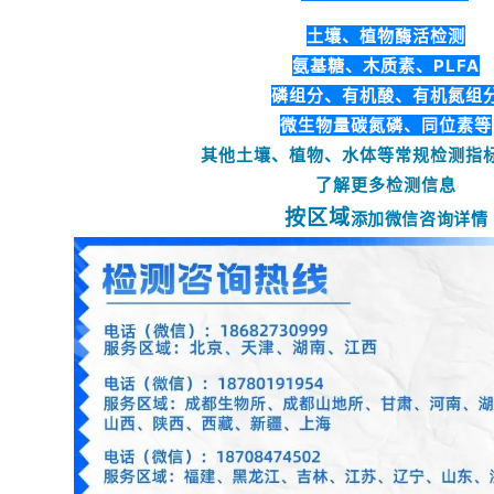
土壤、植物酶活检测
氨基糖、
木质素
、
PLFA
磷组分
、有机酸、
有机氮组
微生物量碳氮磷
、
同位素
等
其他土壤、植物、水
体等常规检
测指
了解更多检测信息
按区域
添加微信咨询详情