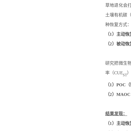
草地退化会
土壤有机碳（
种恢复方式
（1）
主动恢
（2）
被动恢
研究把微生
率（CUE
）
ST
（1）
POC
（
（2）
MAOC
结果发现：
（1）
主动恢