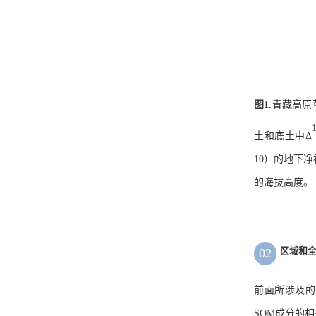
图
1
.
青藏高原
土和底土中Δ
10）的地下净
的海拔高度。
区域和
02
前面所涉及的
SOM成分的相关