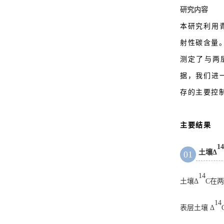
研究内容
本研究利用青
射性碳含量
测定了与两
据，我们进
存的主要控
主要结果
1
土壤
Δ
0
1
14
土壤Δ
C在
14
表层土壤 Δ