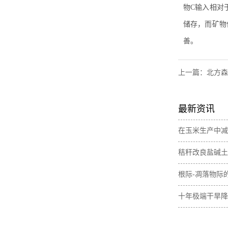
物C输入相对
储存，而矿物
善。
上一篇：
北方森
最新资讯
在玉米生产中减
肥间作增加土壤
秸秆改良盐碱土
素含量
与无机碳损失
根际-凋落物际
壤碳取决于植物
十年极端干旱降
土壤碳储量