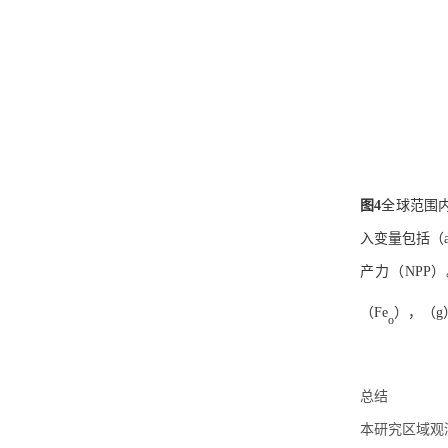
图
4
全球范围
入变量包括（
产力（NPP）。
（Fe
），（g
o
总结
本研究区域观