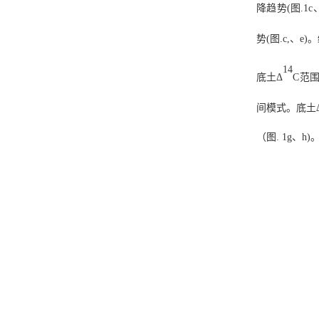
降趋势(图.1c
势(图.c,、e
14
底土Δ
C范围
间模式。底土
（图. 1g、h)