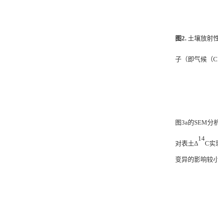
图
2.
土壤放射性
子（即气候（C
图3a的SEM
14
对表土Δ
C实
变异的影响较