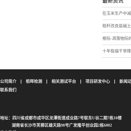
最新资讯
在玉米生产中减
肥间作增加土壤
秸秆改良盐碱土
素含量
与无机碳损失
根际-凋落物际
壤碳取决于植物
十年极端干旱降
土壤碳储量
公司简介
栢晖检测
相关测试平台
项目研发中心
新闻
联系我们
地址：四川省成都市成华区龙潭街道成业路7号联东U谷二期7栋10楼
湖南省长沙市芙蓉区雄天路98号广发隆平创业园2栋6002