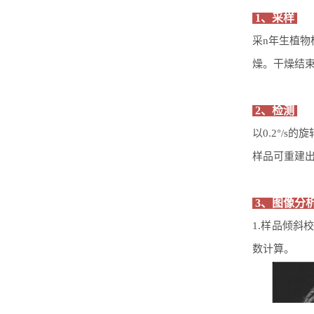
1、采样
采
n
年生植物
燥。干燥结
2、检测
以0.2°/
样品可重建出
3、图像分
1.
样品倾斜
数计算。