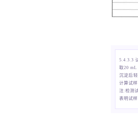
5.4.3.
取20 
沉淀后轻
计算试样中
注:检测
表明试样