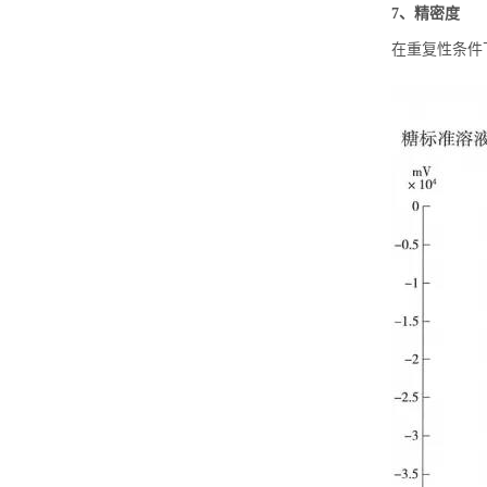
7、精密度
在重复性条件