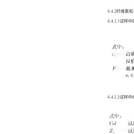
6.4.2纤维
6.4.2.1
6.4.2.2试