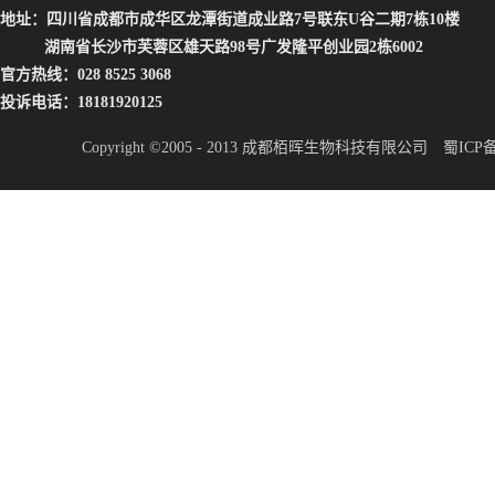
地址：四川省成都市成华区龙潭街道成业路7号联东U谷二期7栋10楼
湖南省长沙市芙蓉区雄天路98号广发隆平创业园2栋6002
官方热线：028 8525 3068
投诉电话：18181920125
Copyright ©2005 - 2013 成都栢晖生物科技有限公司
蜀ICP备