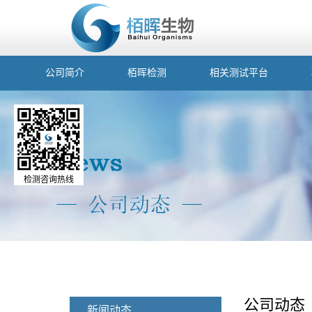
公司简介
栢晖检测
相关测试平台
检测咨询热线
公司动态
新闻动态