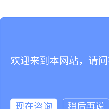
欢迎来到本网站，请问
现在咨询
稍后再说