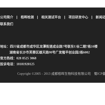
公司简介
栢晖检测
相关测试平台
项目研发中心
新闻
联系我们
地址：四川省成都市成华区龙潭街道成业路7号联东U谷二期7栋10楼
湖南省长沙市芙蓉区雄天路98号广发隆平创业园2栋6002
官方热线：028 8525 3068
投诉电话：18181920125
Copyright ©2005 - 2013 成都栢晖生物科技有限公司
蜀ICP备