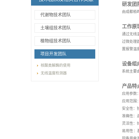
研发团
由成都栢
代谢物技术团队
工作原
土壤组技术团队
通过无线
植物组技术团队
过微处理
置报警温
项目开发团队
设备组
核酸类解酶的使用
系统主要
无线温度检测器
产品特
应用参数：
应用范围
安全性：
准确性：
灵活性：
易用性：
同备用电