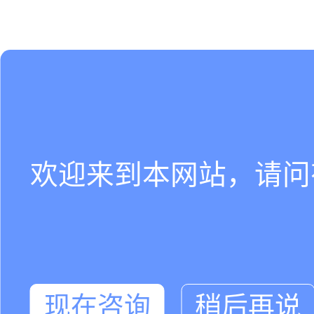
欢迎来到本网站，请问
现在咨询
稍后再说