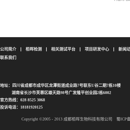
公司简介
栢晖检测
相关测试平台
项目研发中心
新闻
联系我们
地址：四川省成都市成华区龙潭街道成业路7号联东U谷二期7栋10楼
湖南省长沙市芙蓉区雄天路98号广发隆平创业园2栋6002
官方热线：028 8525 3068
投诉电话：18181920125
Copyright ©2005 - 2013 成都栢晖生物科技有限公司
蜀ICP备